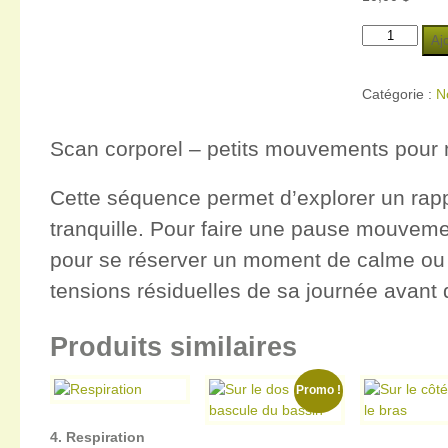
quantité
Aj
de
1.
Catégorie :
N
Balayage
sensoriel
-
Scan corporel – petits mouvements pour 
nuque
et
Cette séquence permet d’explorer un rappo
mâchoires
tranquille. Pour faire une pause mouveme
pour se réserver un moment de calme ou 
tensions résiduelles de sa journée avant d
Produits similaires
Promo !
4. Respiration