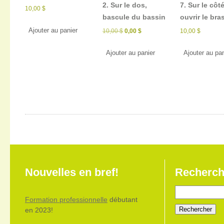
2. Sur le dos,
7. Sur le côté
10,00
$
bascule du bassin
ouvrir le bra
Ajouter au panier
Le
Le
10,00
$
0,00
$
10,00
$
prix
prix
initial
actuel
Ajouter au panier
Ajouter au pan
était :
est :
10,00 $.
0,00 $.
Nouvelles en bref!
Recherc
Formation professionnelle
débutant
en 2023!