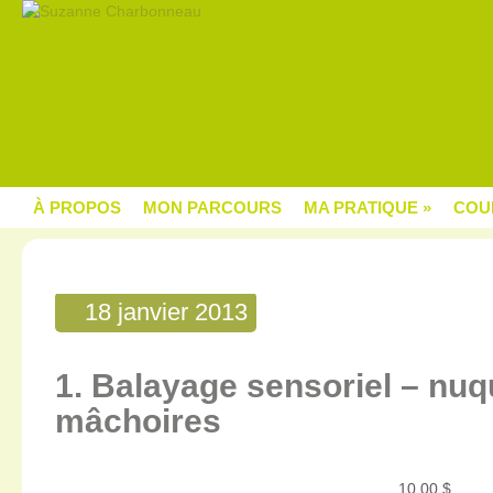
À PROPOS
MON PARCOURS
MA PRATIQUE
»
COU
18 janvier 2013
1. Balayage sensoriel – nuq
mâchoires
10,00
$